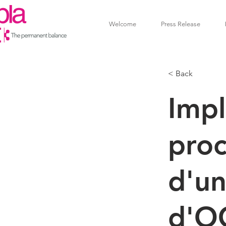
Welcome
Press Release
< Back
Impl
proc
d'un
d'OC