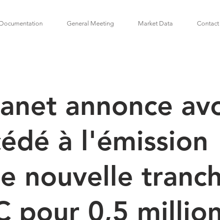
Documentation
General Meeting
Market Data
Contact
anet annonce avo
édé à l'émission
e nouvelle tranc
 pour 0,5 millio