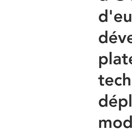
d'eu
dév
pla
tech
dép
mod