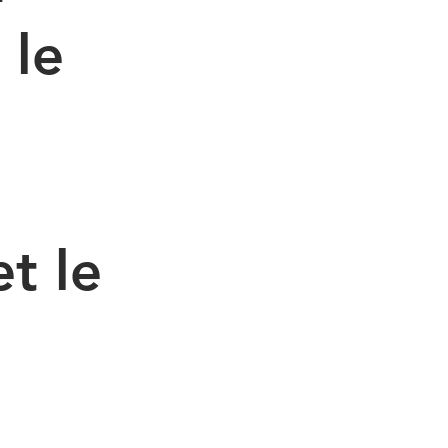
 le
t le