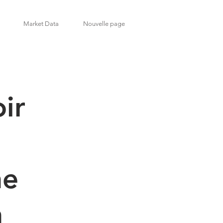
Market Data
Nouvelle page
ir
he
n