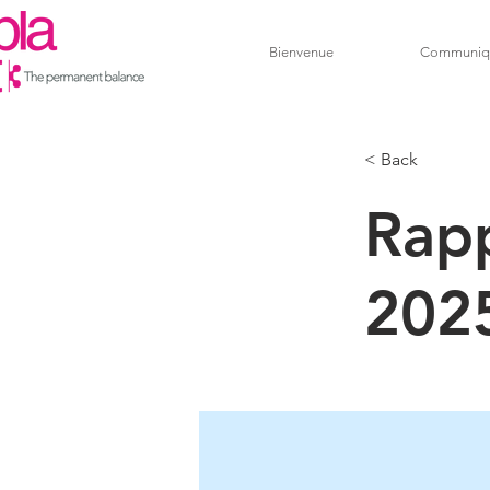
Bienvenue
Communiq
< Back
Rapp
202