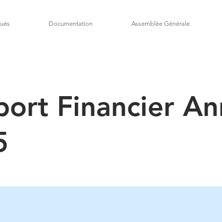
ués
Documentation
Assemblée Générale
ort Financier An
5