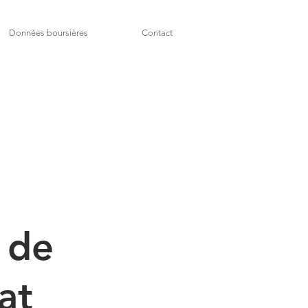
Données boursières
Contact
 de
at