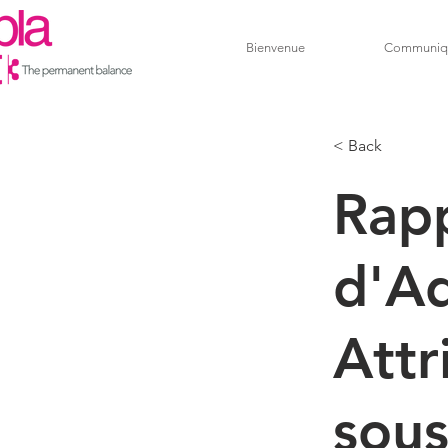
Bienvenue
Communiq
< Back
Rapp
d'Ad
Attr
sous