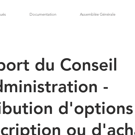
ués
Documentation
Assemblée Générale
ort du Conseil
ministration -
ibution d'options
cription ou d'ach