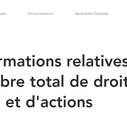
ués
Documentation
Assemblée Générale
rmations relative
re total de droi
 et d'actions