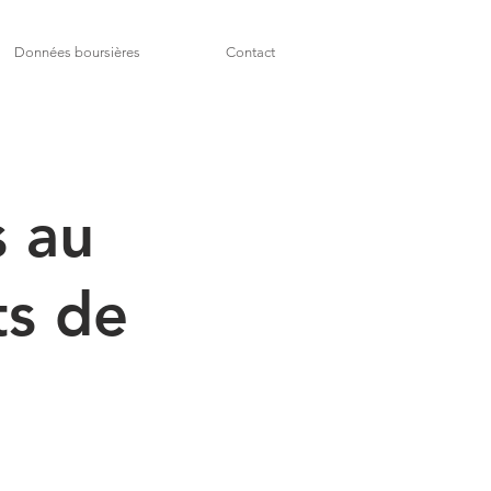
Données boursières
Contact
s au
ts de