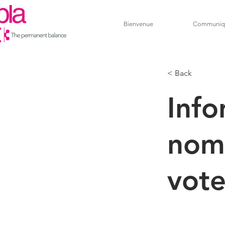
Bienvenue
Communiq
< Back
Info
nomb
vote