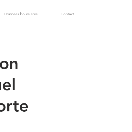
Données boursières
Contact
son
uel
orte
%