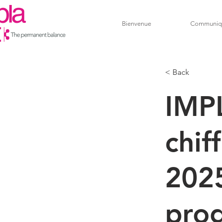
Bienvenue
Communiq
< Back
IMP
chif
2025
pro