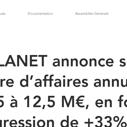
ués
Documentation
Assemblée Générale
LANET annonce 
fre d’affaires ann
 à 12,5 M€, en f
gression de +33